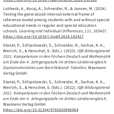
https://doi.org/10.1016/j.learninstruc.2024.101966
Lohbeck, A., Kocaj, A., Schneider, R., & Jansen, M. (2024).
Testing the generalized internal/external frame of
reference model among students with and without special
educational needs in regular and special education
schools.
Learning and Individual Differences
,
111
, 102427.
https://doi.org/10.1016/j.lindif.2024.102427
Stanat, P., Schipolowski, S., Schneider, R., Sachse, K. A.,
Weirich, S., & Henschel, S. (Eds.). (2023).
IQB-Bildungstrend
2021. Kompetenzen in den Fächern Deutsch und Mathematik
am Ende der 4. Jahrgangsstufe im dritten Ländervergleich:
Zusatzmaterialien zum Berichtsband: Tabellen
. Waxmann
Verlag GmbH.
Stanat, P., Schipolowski, S., Schneider, R., Sachse, K. A.,
Weirich, S., & Henschel, S. (Eds.). (2022).
IQB-Bildungstrend
2021. Kompetenzen in den Fächern Deutsch und Mathematik
am Ende der 4. Jahrgangsstufe im dritten Ländervergleich
.
Waxmann Verlag GmbH.
https://doi.org/10.31244/9783830996064