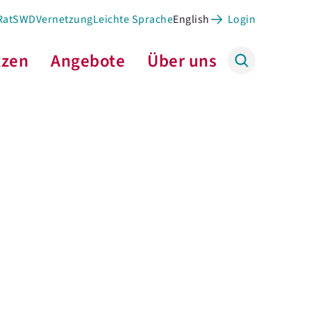
 RatSWD
Vernetzung
Leichte Sprache
English
Login
tzen
Angebote
Über uns